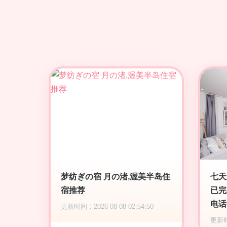
梦纺ぎの宿 月の渚,渥美半岛住
七天
宿推荐
已完
电话
更新时间：2026-08-08 02:54:50
更新时间