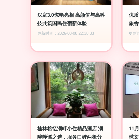
汉庭3.0惊艳亮相 高颜值与高科
优质
技共筑国民住宿新体验
旅舍
更新时间：2026-08-08 22:38:33
更新时间
桂林榕忆湖畔小住精品酒店 湖
11
畔静谧之选，服务口碑两极分
球文