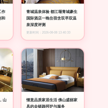
工作
青城温泉体验 都江堰青城豪生
利和
国际酒店一晚住宿含双早双温
泉深度评测
更新时间：2026-08-08 13:40:33
，山
惬意品质家居生活 佛山盛丽家
具的全链路呵护与服务