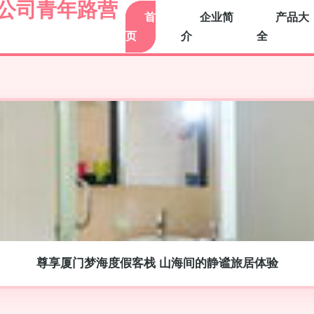
公司青年路营
首
企业简
产品大
页
介
全
尊享厦门梦海度假客栈 山海间的静谧旅居体验