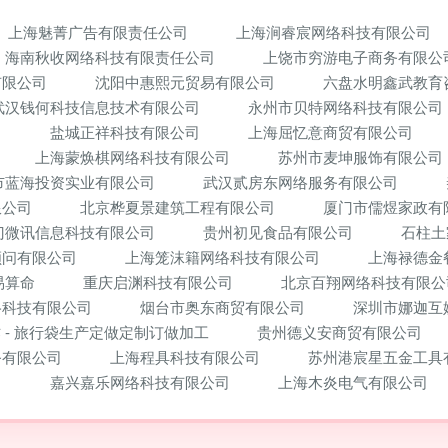
上海魅菁广告有限责任公司
上海涧睿宸网络科技有限公司
海南秋收网络科技有限责任公司
上饶市穷游电子商务有限公
有限公司
沈阳中惠熙元贸易有限公司
六盘水明鑫武教育
武汉钱何科技信息技术有限公司
永州市贝特网络科技有限公司
司
盐城正祥科技有限公司
上海屈忆意商贸有限公司
上海蒙焕棋网络科技有限公司
苏州市麦坤服饰有限公司
市蓝海投资实业有限公司
武汉贰房东网络服务有限公司
限公司
北京桦夏景建筑工程有限公司
厦门市儒煜家政有
门微讯信息科技有限公司
贵州初见食品有限公司
石柱土
顾问有限公司
上海笼沫籍网络科技有限公司
上海禄德金
易算命
重庆启渊科技有限公司
北京百翔网络科技有限公
络科技有限公司
烟台市奥东商贸有限公司
深圳市娜迦互
 - 旅行袋生产定做定制订做加工
贵州德义安商贸有限公司
务有限公司
上海程具科技有限公司
苏州港宸星五金工具
司
嘉兴嘉乐网络科技有限公司
上海木炎电气有限公司